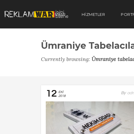
REKLAMWAR
HIZMETLER
PORT
Ümraniye Tabelacıl
Currently browsing:
Ümraniye tabelac
12
EKI
By
Ad
2018