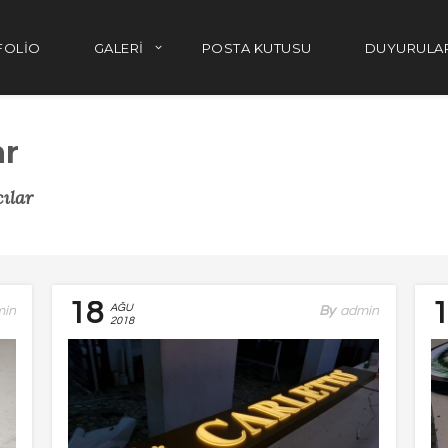
FOLIO
GALERI
POSTA KUTUSU
DUYURULA
ar
ılar
18
AĞU
min
By
Admin
2018