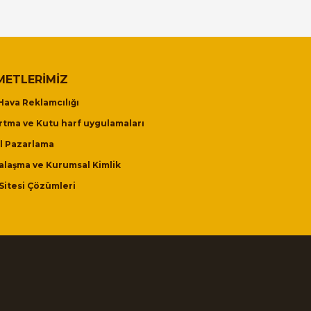
METLERIMIZ
Hava Reklamcılığı
tma ve Kutu harf uygulamaları
al Pazarlama
alaşma ve Kurumsal Kimlik
Sitesi Çözümleri