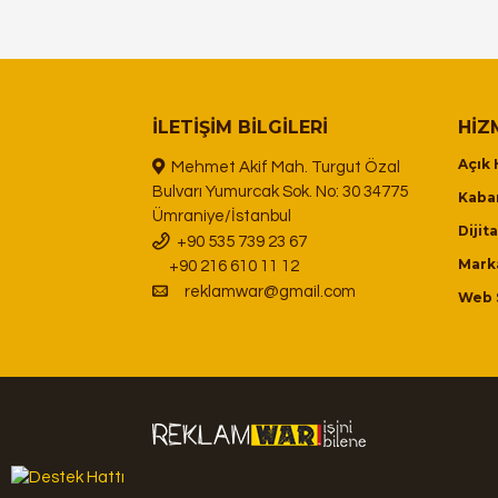
İLETIŞIM BILGILERI
HIZ
Açık 
Mehmet Akif Mah. Turgut Özal
Bulvarı Yumurcak Sok. No: 30 34775
Kabar
Ümraniye/İstanbul
Dijit
+90 535 739 23 67
Mark
+90 216 610 11 12
reklamwar@gmail.com
Web 