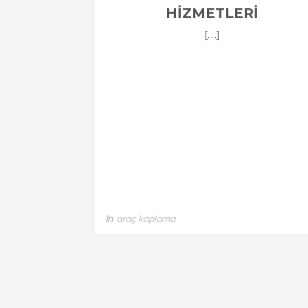
HIZMETLERI
[…]
In
araç kaplama