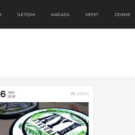
R
İLETİŞİM
MAĞAZA
SEPET
ÖDEME
16
TEM
By
Admin
2018