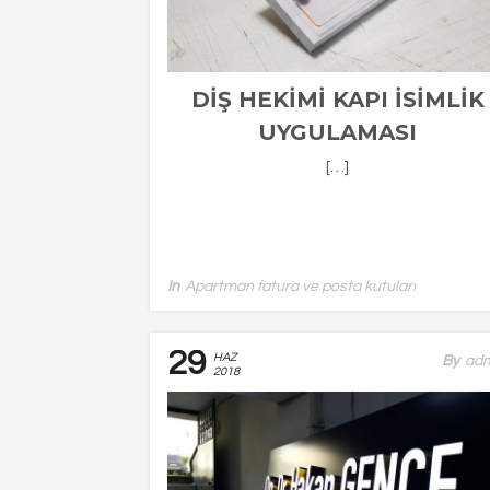
DIŞ HEKIMI KAPI ISIMLIK
UYGULAMASI
[…]
In
Apartman fatura ve posta kutuları
29
HAZ
By
Ad
2018