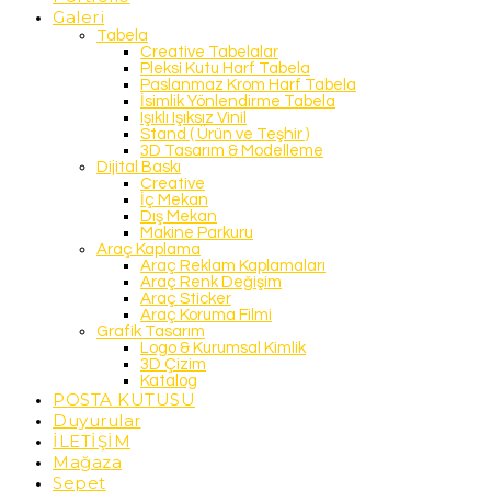
Galeri
Tabela
Creative Tabelalar
Pleksi Kutu Harf Tabela
Paslanmaz Krom Harf Tabela
İsimlik Yönlendirme Tabela
Işıklı Işıksız Vinil
Stand ( Ürün ve Teşhir )
3D Tasarım & Modelleme
Dijital Baskı
Creative
İç Mekan
Dış Mekan
Makine Parkuru
Araç Kaplama
Araç Reklam Kaplamaları
Araç Renk Değişim
Araç Sticker
Araç Koruma Filmi
Grafik Tasarım
Logo & Kurumsal Kimlik
3D Çizim
Katalog
POSTA KUTUSU
Duyurular
İLETİŞİM
Mağaza
Sepet