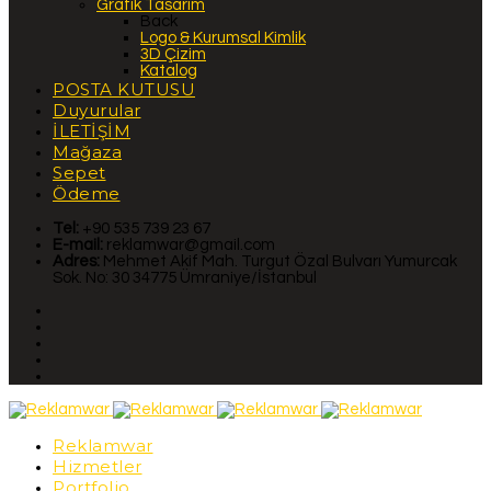
Grafik Tasarım
Back
Logo & Kurumsal Kimlik
3D Çizim
Katalog
POSTA KUTUSU
Duyurular
İLETİŞİM
Mağaza
Sepet
Ödeme
Tel:
+90 535 739 23 67
E-mail:
reklamwar@gmail.com
Adres:
Mehmet Akif Mah. Turgut Özal Bulvarı Yumurcak
Sok. No: 30 34775 Ümraniye/İstanbul
Reklamwar
Hizmetler
Portfolio