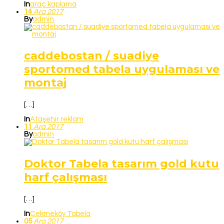
In
araç kaplama
14
Ara
2017
By
admin
caddebostan / suadiye
sportomed tabela uygulaması ve
montaj
[…]
In
Ataşehir reklam
11
Ara
2017
By
admin
Doktor Tabela tasarım gold kutu
harf çalışması
[…]
In
Çekmeköy Tabela
05
Ara
2017