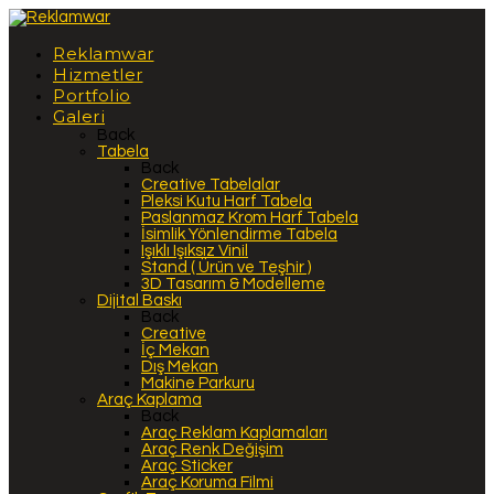
Reklamwar
Hizmetler
Portfolio
Galeri
Back
Tabela
Back
Creative Tabelalar
Pleksi Kutu Harf Tabela
Paslanmaz Krom Harf Tabela
İsimlik Yönlendirme Tabela
Işıklı Işıksız Vinil
Stand ( Ürün ve Teşhir )
3D Tasarım & Modelleme
Dijital Baskı
Back
Creative
İç Mekan
Dış Mekan
Makine Parkuru
Araç Kaplama
Back
Araç Reklam Kaplamaları
Araç Renk Değişim
Araç Sticker
Araç Koruma Filmi