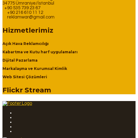
34775 Ümraniye/İstanbul
+90 535 739 23 67
+90 216 610 11 12
reklamwar@gmail.com
Hizmetlerimiz
Açık Hava Reklamcılığı
Kabartma ve Kutu harf uygulamaları
Dijital Pazarlama
Markalaşma ve Kurumsal Kimlik
Web Sitesi Çözümleri
Flickr Stream