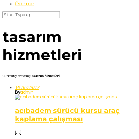
Ödeme
tasarım
hizmetleri
Currently browsing:
tasarım hizmetleri
14
Ara
2017
By
admin
acıbadem sürücü kursu araç
kaplama çalışması
[…]