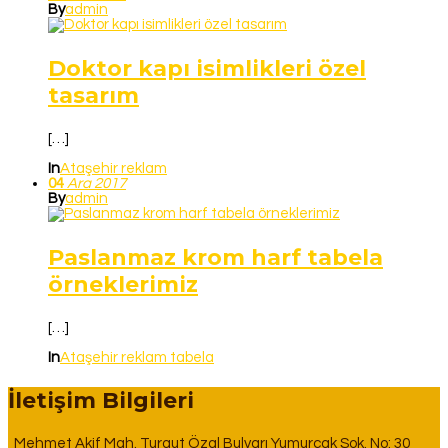
By
admin
Doktor kapı isimlikleri özel
tasarım
[…]
In
Ataşehir reklam
04
Ara
2017
By
admin
Paslanmaz krom harf tabela
örneklerimiz
[…]
In
Ataşehir reklam tabela
İletişim Bilgileri
Mehmet Akif Mah. Turgut Özal Bulvarı Yumurcak Sok. No: 30