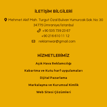
İLETIŞIM BILGILERI
Mehmet Akif Mah. Turgut Özal Bulvarı Yumurcak Sok. No: 30
34775 Ümraniye/İstanbul
+90 535 739 23 67
+90 216 610 11 12
reklamwar@gmail.com
HIZMETLERIMIZ
Açık Hava Reklamcılığı
Kabartma ve Kutu harf uygulamaları
Dijital Pazarlama
Markalaşma ve Kurumsal Kimlik
Web Sitesi Çözümleri