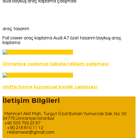
audi baykuş araç kaplama çalışması
araç tasarım
Foil cower araç kaplama Audi A7 özel tasarım baykuş araç
kaplama
Ümraniye cadence tabela reklam çalışması
shiffa home kurumsal kimlik çalışması
İletişim Bilgileri
Mehmet Akif Mah. Turgut Özal Bulvarı Yumurcak Sok. No: 30
34775 Ümraniye/İstanbul
+90 535 739 23 67
+90 216 610 11 12
reklamwar@gmail.com