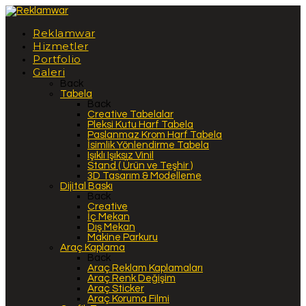
Reklamwar
Hizmetler
Portfolio
Galeri
Back
Tabela
Back
Creative Tabelalar
Pleksi Kutu Harf Tabela
Paslanmaz Krom Harf Tabela
İsimlik Yönlendirme Tabela
Işıklı Işıksız Vinil
Stand ( Ürün ve Teşhir )
3D Tasarım & Modelleme
Dijital Baskı
Back
Creative
İç Mekan
Dış Mekan
Makine Parkuru
Araç Kaplama
Back
Araç Reklam Kaplamaları
Araç Renk Değişim
Araç Sticker
Araç Koruma Filmi