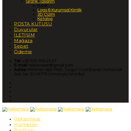
Grafik Tasarım
Back
Logo & Kurumsal Kimlik
3D Çizim
Katalog
POSTA KUTUSU
Duyurular
İLETİŞİM
Mağaza
Sepet
Ödeme
Tel:
+90 535 739 23 67
E-mail:
reklamwar@gmail.com
Adres:
Mehmet Akif Mah. Turgut Özal Bulvarı Yumurcak
Sok. No: 30 34775 Ümraniye/İstanbul
Reklamwar
Hizmetler
Portfolio