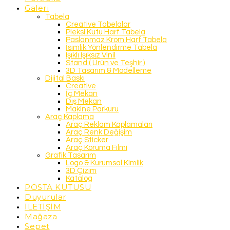
Galeri
Tabela
Creative Tabelalar
Pleksi Kutu Harf Tabela
Paslanmaz Krom Harf Tabela
İsimlik Yönlendirme Tabela
Işıklı Işıksız Vinil
Stand ( Ürün ve Teşhir )
3D Tasarım & Modelleme
Dijital Baskı
Creative
İç Mekan
Dış Mekan
Makine Parkuru
Araç Kaplama
Araç Reklam Kaplamaları
Araç Renk Değişim
Araç Sticker
Araç Koruma Filmi
Grafik Tasarım
Logo & Kurumsal Kimlik
3D Çizim
Katalog
POSTA KUTUSU
Duyurular
İLETİŞİM
Mağaza
Sepet