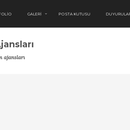
FOLIO
GALERI
POSTA KUTUSU
DUYURULA
jansları
 ajansları