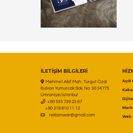
İLETIŞIM BILGILERI
HIZ
Açık 
Mehmet Akif Mah. Turgut Özal
Bulvarı Yumurcak Sok. No: 30 34775
Kabar
Ümraniye/İstanbul
Dijit
+90 535 739 23 67
Mark
+90 216 610 11 12
reklamwar@gmail.com
Web 