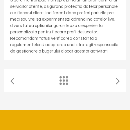
Siguranta tranzactiilor reprezinta un alt pilon central al
serviciilor oferite, asigurand protectia datelor personale
ale fiecarui client. Indiferent daca preferi pariurile pre-
meci sau vrei sa experimentezi adrenalina cotelor live,
diversitatea optiunilor garanteaza o experienta
personalizata pentru fiecare profil de jucator.
Recomandam totusi verificarea constanta a
regulamentelor si adoptarea unei strategii responsabile
de gestionare a bugetului alocat acestor activitati.