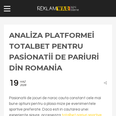
ANALIZA PLATFORMEI
TOTALBET PENTRU
PASIONATII DE PARIURI
DIN ROMANIA
19
HAZ
2026
Pasionatii de jocuri de noroc cauta constant cele mai
bune optiuni pentru a plasa mize pe evenimentele
sportive preferate. Daca esti in cautarea unei
experiente sigure, acceseaza
totalbet pariuri sportive