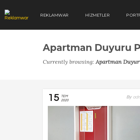
REKLAMWAR
HIZMETLER
PORT
Apartman Duyuru 
Currently browsing:
Apartman Duyur
15
TEM
By
Ad
2020