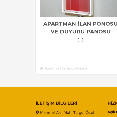
APARTMAN İLAN PONOS
VE DUYURU PANOSU
[…]
In
Apartman Duyuru Panosu
İLETIŞIM BILGILERI
HIZ
Açık 
Mehmet Akif Mah. Turgut Özal