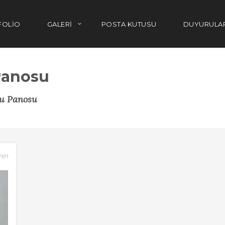
FOLIO
GALERI
POSTA KUTUSU
DUYURULA
Panosu
u Panosu
min