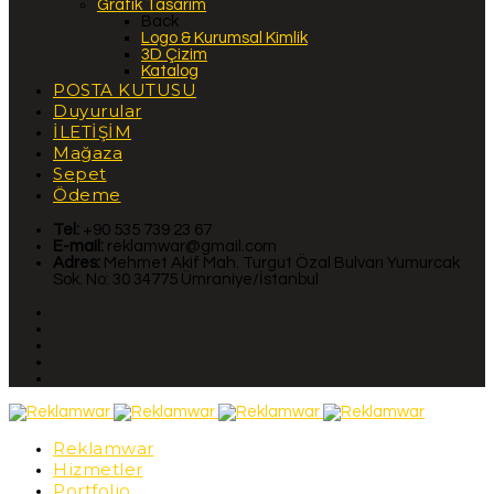
Grafik Tasarım
Back
Logo & Kurumsal Kimlik
3D Çizim
Katalog
POSTA KUTUSU
Duyurular
İLETİŞİM
Mağaza
Sepet
Ödeme
Tel:
+90 535 739 23 67
E-mail:
reklamwar@gmail.com
Adres:
Mehmet Akif Mah. Turgut Özal Bulvarı Yumurcak
Sok. No: 30 34775 Ümraniye/İstanbul
Reklamwar
Hizmetler
Portfolio