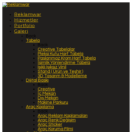
Reklamwar
Hizmetler
Portfolio
Galeri
Back
Tabela
Back
Creative Tabelalar
Pleksi Kutu Harf Tabela
Paslanmaz Krom Harf Tabela
İsimlik Yönlendirme Tabela
Işıklı Işıksız Vinil
Stand ( Ürün ve Teşhir )
3D Tasarım & Modelleme
Dijital Baskı
Back
Creative
İç Mekan
Dış Mekan
Makine Parkuru
Araç Kaplama
Back
Araç Reklam Kaplamaları
Araç Renk Değişim
Araç Sticker
Araç Koruma Filmi