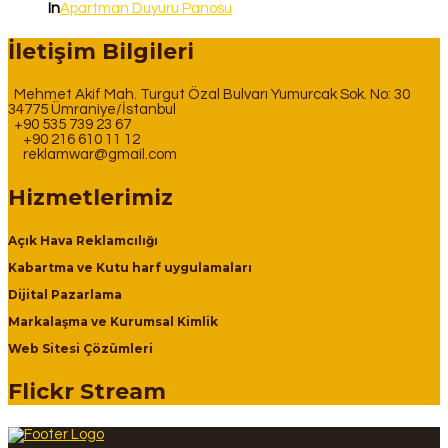
In
Apartman Duyuru Panosu
İletişim Bilgileri
Mehmet Akif Mah. Turgut Özal Bulvarı Yumurcak Sok. No: 30
34775 Ümraniye/İstanbul
+90 535 739 23 67
+90 216 610 11 12
reklamwar@gmail.com
Hizmetlerimiz
Açık Hava Reklamcılığı
Kabartma ve Kutu harf uygulamaları
Dijital Pazarlama
Markalaşma ve Kurumsal Kimlik
Web Sitesi Çözümleri
Flickr Stream