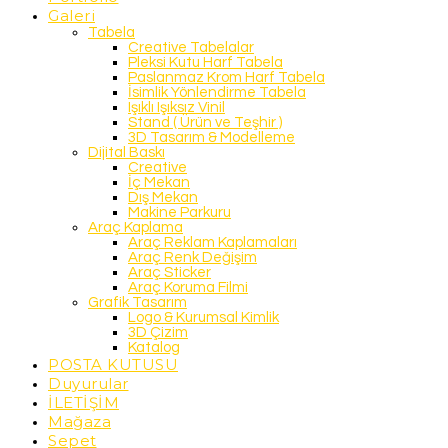
Galeri
Tabela
Creative Tabelalar
Pleksi Kutu Harf Tabela
Paslanmaz Krom Harf Tabela
İsimlik Yönlendirme Tabela
Işıklı Işıksız Vinil
Stand ( Ürün ve Teşhir )
3D Tasarım & Modelleme
Dijital Baskı
Creative
İç Mekan
Dış Mekan
Makine Parkuru
Araç Kaplama
Araç Reklam Kaplamaları
Araç Renk Değişim
Araç Sticker
Araç Koruma Filmi
Grafik Tasarım
Logo & Kurumsal Kimlik
3D Çizim
Katalog
POSTA KUTUSU
Duyurular
İLETİŞİM
Mağaza
Sepet