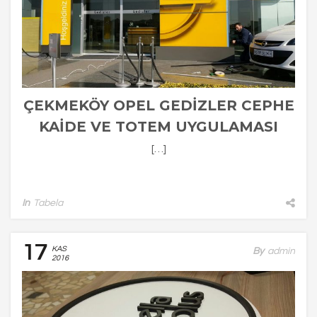
ÇEKMEKÖY OPEL GEDIZLER CEPHE
KAIDE VE TOTEM UYGULAMASI
REKLAMLARI
[…]
In
Tabela
17
KAS
By
Admin
2016