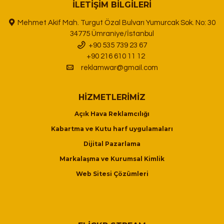
İLETIŞIM BILGILERI
Mehmet Akif Mah. Turgut Özal Bulvarı Yumurcak Sok. No: 30
34775 Ümraniye/İstanbul
+90 535 739 23 67
+90 216 610 11 12
reklamwar@gmail.com
HIZMETLERIMIZ
Açık Hava Reklamcılığı
Kabartma ve Kutu harf uygulamaları
Dijital Pazarlama
Markalaşma ve Kurumsal Kimlik
Web Sitesi Çözümleri