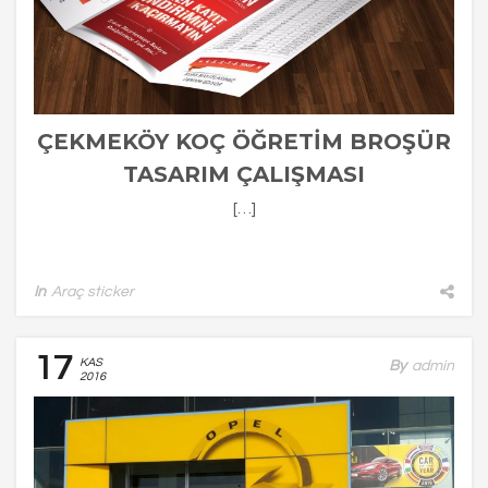
ÇEKMEKÖY KOÇ ÖĞRETİM BROŞÜR
TASARIM ÇALIŞMASI
[…]
In
Araç sticker
17
KAS
By
Admin
2016