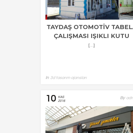
TAYDAŞ OTOMOTIV TABEL
ÇALIŞMASI IŞIKLI KUTU
HARF TABELA
[…]
In
3d tasarım ajansları
10
KAS
By
Ad
2016