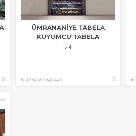
A
ÜMRANANIYE TABELA
KUYUMCU TABELA
ÇALIŞMASI
[…]
In
3d tasarım ajansları
In
min