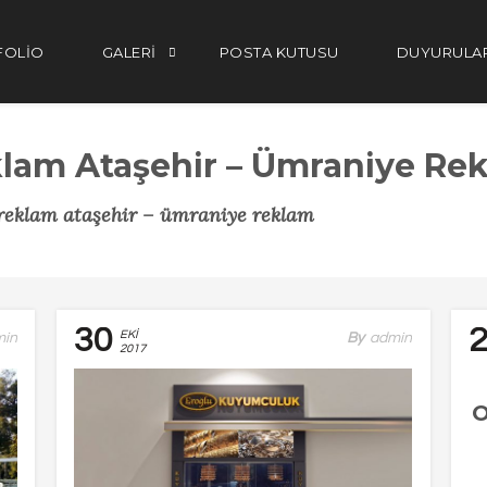
FOLIO
GALERI
POSTA KUTUSU
DUYURULA
eklam Ataşehir – Ümraniye Re
 reklam ataşehir – ümraniye reklam
30
EKI
min
By
Admin
2017
O