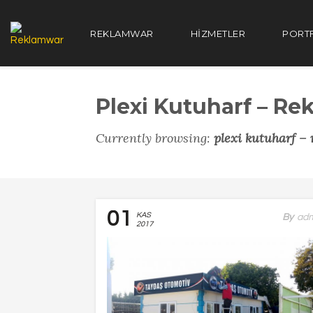
REKLAMWAR
HIZMETLER
PORT
Plexi Kutuharf – R
Currently browsing:
plexi kutuharf –
01
KAS
By
Ad
2017