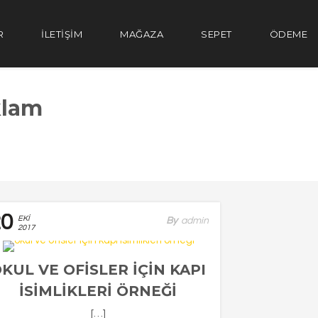
R
İLETİŞİM
MAĞAZA
SEPET
ÖDEME
klam
20
EKI
By
Admin
2017
KUL VE OFISLER IÇIN KAPI
ISIMLIKLERI ÖRNEĞI
[…]