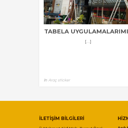
TABELA UYGULAMALARIM
[…]
In
Araç sticker
İLETIŞIM BILGILERI
HIZ
Açık 